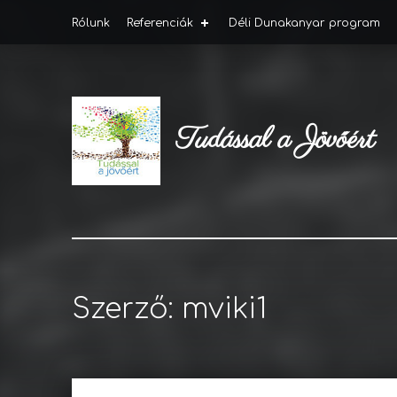
Rólunk
Referenciák
Déli Dunakanyar program
Tudással a Jövőért
Szerző:
mviki1