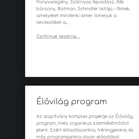
Ponyvaregény, Szárnyas fejvadász, Kék
bársony, Batman, Schindler listája – filmek,
amelyeket mindenki ismer. Ismerjük a
rendezőiket is,…
“Korszakalkotók”
Continue reading
…
Élővilág program
Az alapítvány komplex projektje az Élővilág
program, mely organikus szemléletmódot
jelent. Ezért előadásainkra, tréningjeinkre, és
más programjainkra olyan előadókat