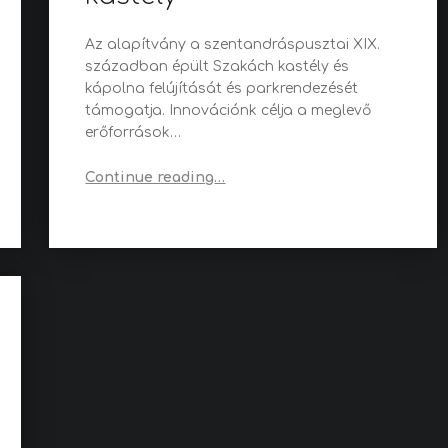
Az alapítvány a szentandráspusztai XIX.
században épült Szakách kastély és
kápolna felújítását és parkrendezését
támogatja. Innovációnk célja a meglevő
erőforrások…
“Szent András Kastély, korábbi Szakách kastély”
Continue reading
…