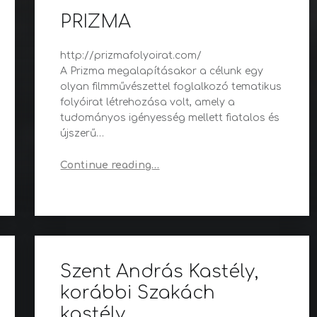
PRIZMA
http://prizmafolyoirat.com/
A Prizma megalapításakor a célunk egy
olyan filmművészettel foglalkozó tematikus
folyóirat létrehozása volt, amely a
tudományos igényesség mellett fiatalos és
újszerű…
“PRIZMA”
Continue reading
…
Szent András Kastély,
korábbi Szakách
kastély