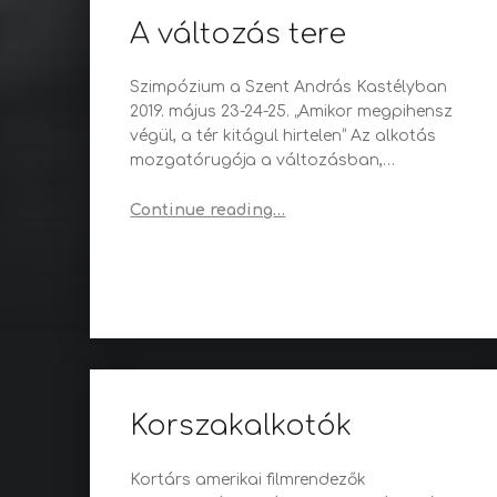
A változás tere
Szimpózium a Szent András Kastélyban
2019. május 23-24-25. „Amikor megpihensz
végül, a tér kitágul hirtelen” Az alkotás
mozgatórugója a változásban,…
“A változás tere”
Continue reading
…
Korszakalkotók
Kortárs amerikai filmrendezők